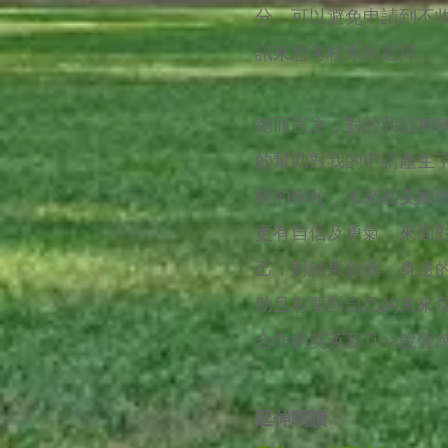
分，可以避免申請到不收
訊來思考校系的選擇。
總而言之，對於我這種轉
的幫助對我的申請產生
樣的學校，未來在美國
更有自信及勇氣，來面
己，對結果負責，身邊
助且有要對自己的未來負
合作的英萊及Tina說聲
延伸閱讀：