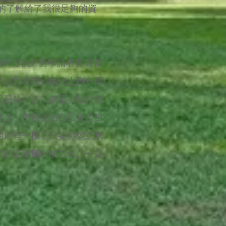
度的了解給了我很足夠的資
經驗所提供針對申請者客製化
多去思考我到底能上到什麼
只是第一步，但至少我也能
路上，仍舊要由自己督促自
的過程一樣，只要你願意求
想和這段期間的自己、一起