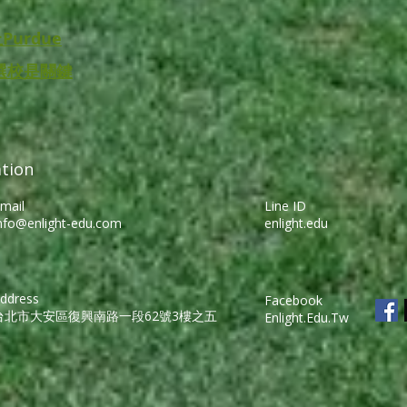
Purdue
選校是關鍵
tion
mail
Line ID
nfo@enlight-edu.com
enlight.edu
ddress
Facebook
台北市大安區復興南路一段62號3樓之五
Enlight.Edu.Tw