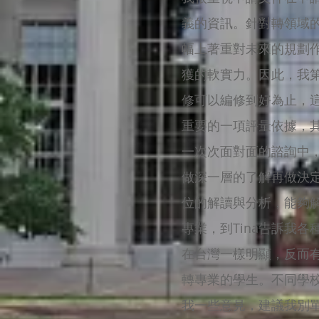
義的資訊。針對轉領域
幅上著重對未來的規劃
獲的軟實力。因此，我第
修可以編修到好為止，這
重要的一項評量依據，
一次次面對面的諮詢中
做深一層的了解再做決定
位的解讀與分析，能夠
專業，到Tina告訴我
在台灣一樣明顯，反而
轉專業的學生。不同學校
我一些意見，建議我別