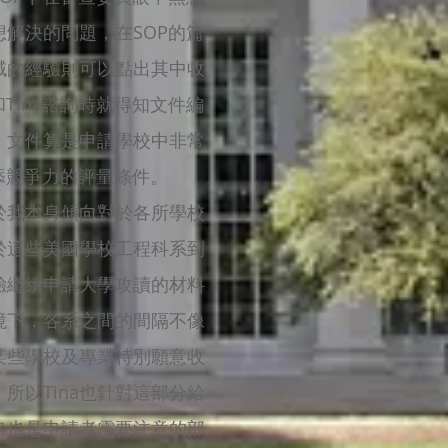
解決的問題，在SOP的篇
域的經驗則可以點出其中收
Tina諮詢時就得知文件編
。文件算是申請學校中非常
添競爭力的評量條件。
於我本身傾向對於各所學校
對於這些美國學校工程科系到
驗繼續申請大學攻讀的材料
境下，各系之間的間隔不像
某些學校及專業特別願意收
以Tina也針對這部分給
略也是申請者需要注意的部