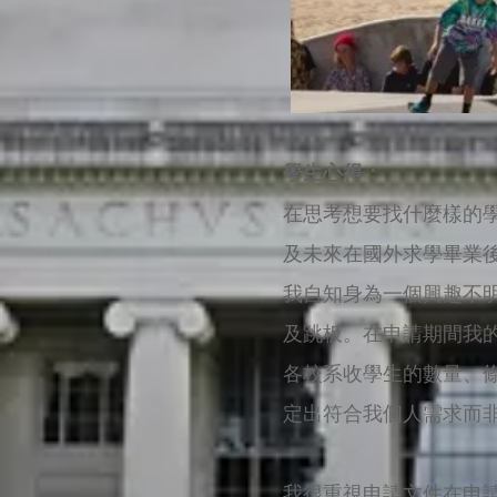
學生心得：
在思考想要找什麼樣的
及未來在國外求學畢業
我自知身為一個興趣不
及跳板。在申請期間我
各校系收學生的數量、
定出符合我個人需求而非
我很重視申請文件在申請