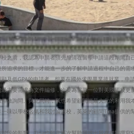
學校之前，我認為申請者須先釐清在留學申請這段期間自
後所追求的目標，才能進一步的了解申請過程中自己的需
明顯及低GPA的申請者，想要在國外求學畢業後就業，申
的最主要需求為文件編修，次要為需要一位對美國學校更
條件做詢問。與此同時，我也希望顧問能最大化的利用我
一味以學校名氣和我討論選校，英萊的顧問Tina提供的
階段的影響，Tina也願意逐次幫助我找出我在初期撰寫