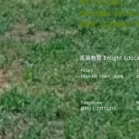
​學生PTT分享連結
敢拼才會贏！GPA3.45上
零背景，低三圍轉CS？
英萊教育 Enlight Educa
Hours
E
Mon-Fri: 10am - 6pm
i
A
Telephone
(886) 2-27112216