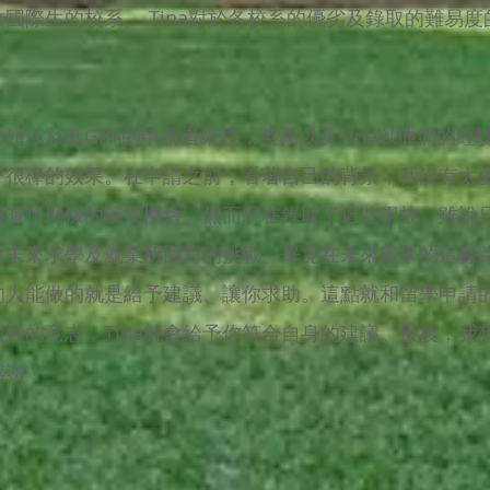
國際生的校系。 Tina對於各校系的優劣及錄取的難易
領域及低GPA的申請者來說，英萊以及Tina以他們的
了很棒的效果。在申請之前，看著自己的背景，我沒有太
會有什麼樣的就業機會。然而現在錄取了這些學校，雖說
對未來求學及就業所面對的挑戰。畢竟在未來留學的這條
的人能做的就是給予建議、讓你求助。這點就和留學申請
責的意志，Tina就會給予你符合自身的建議。最後，我
感謝！