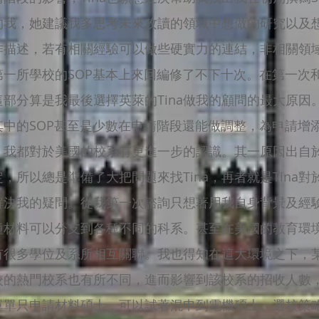
的我，她建議我多思考未來攻讀的領域中想做的研究以及想
作描述，若有相關經驗可以做些硬實力的連結，非相關領
一所學校的SOP基本上來回編修了不下十次。在第一次和
部分算是我最後選擇英萊的Tina做我的顧問的最大原因
其中的SOP甚至是少數在申請階段還能做調整，為申請增
，我都對於美國的校系有更進一步的認識。其一原因出自
，所以總是準備了大把問題來找Tina，再者就是Tina
解決我的疑問。從我第一次諮詢只想著用我自身背景及經
各種材料可以分支到各種不同的科系。甚至在美國的教育環
有很多學位及系所相互關聯。我也得知在這大環境之下，
的熱門校系也有所不同，進而影響到該校系的招收人數，所
單單只申請材料碩士，可以試著混申到電機碩士。選校策