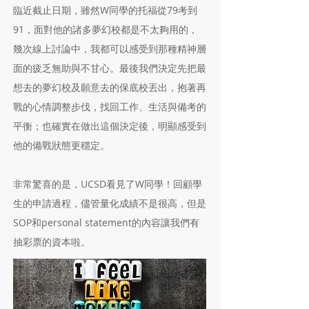
臨近截止日期，雖然W同學的托福從79考到
91，面對他的諸多夢幻校都是不太夠用的，
幾次線上討論中，我都可以感受到那種精神層
面的疲乏無助與不甘心。最後我們決定先把最
想去的夢幻校及願意去的保底校丟出，抱著再
戰的心情調整步伐，找回工作、生活與備考的
平衡；也確實在做出這個決定後，明顯感受到
他的備戰狀態更穩定。
非常驚喜的是，UCSD看見了W同學！回顧學
生的申請過程，儘管量化成績不是很高，但是
SOP和personal statement的內容讓我們有
抽彩票的資本啦。