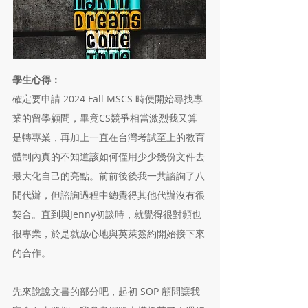
學生心得：
確定要申請 2024 Fall MSCS 時便開始尋找專
業的留學顧問，畢竟CS競爭相當激烈我又算
是轉專業，再加上一直在台灣考試至上的教育
體制內真的不知道該如何僅用少少幾份文件去
最大化自己的亮點。前前後後我一共諮詢了八
間代辦，但諮詢過程中總覺得其他代辦沒有很
契合。直到與Jenny初談時，就覺得很對頻也
很專業，於是就放心地與英萊簽約開始接下來
的合作。​
先來說說文書的部分吧，起初 SOP 顧問讓我