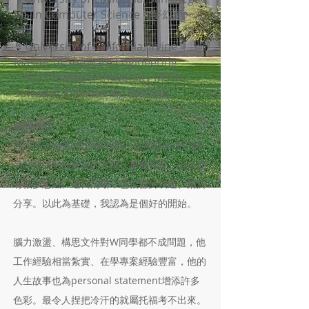
MS in Computer Science（夢幻第一志
願）
・University of California, Irvine
Master of Software Engineering
・Northeastern University MS in
Software Engineering Systems
顧問的話：
​W同學大約在8月中來找我，在初談時便可感
受到儘管對於未來的方向不那麼肯定，但是他
有很多想法、邏輯清晰，也很善於表達、樂於
分享。以此為基礎，我認為是個好的開始。
腦力激盪、構思文件對W同學都不成問題，他
工作經驗相當紮實、在學專案經驗豐富，他的
人生故事也為personal statement增添許多
色彩。最令人捏把冷汗的就屬托福考不出來。