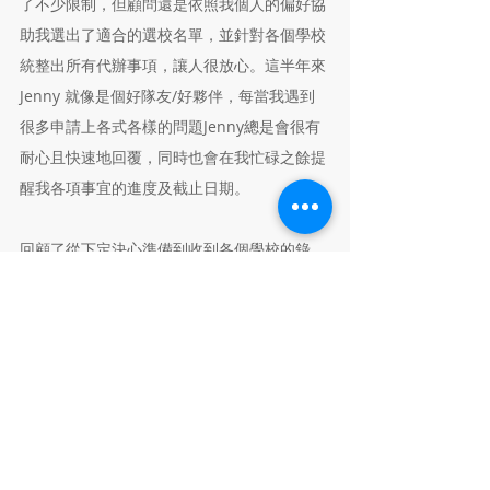
了不少限制，但顧問還是依照我個人的偏好協
助我選出了適合的選校名單，並針對各個學校
統整出所有代辦事項，讓人很放心。這半年來
Jenny 就像是個好隊友/好夥伴，每當我遇到
很多申請上各式各樣的問題Jenny總是會很有
耐心且快速地回覆，同時也會在我忙碌之餘提
醒我各項事宜的進度及截止日期。
回顧了從下定決心準備到收到各個學校的錄
取，這一切真的好不可思議，事實也證明選擇
Jenny擔任留學顧問是我申請路上做的最正確
的決定。此外，錄取後顧問還是持續給予協助
並提醒我到入學前還可以做哪些準備。最後，
要非常感謝Jenny與英萊幫助我申請到夢幻的
學校！
延伸閱讀：