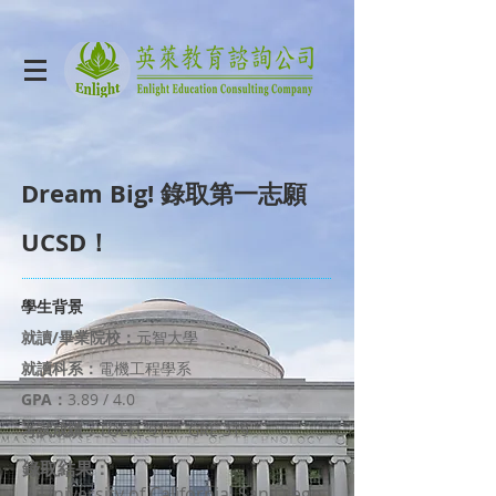
Dream Big! 錄取第一志願
UCSD！
學生背景
就讀/畢業院校：
元智大學
就讀科系：
電機工程學系
GPA：
3.89 / 4.0
考試成績：
TOEFL 91 GRE 319
錄取結果：
・University of California, San Diego