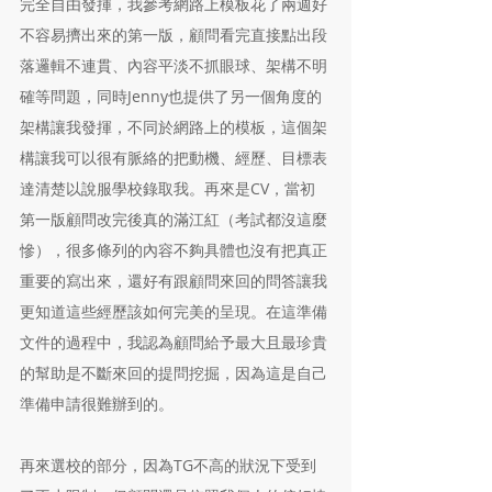
完全自由發揮，我參考網路上模板花了兩週好
不容易擠出來的第一版，顧問看完直接點出段
落邏輯不連貫、內容平淡不抓眼球、架構不明
確等問題，同時Jenny也提供了另一個角度的
架構讓我發揮，不同於網路上的模板，這個架
構讓我可以很有脈絡的把動機、經歷、目標表
達清楚以說服學校錄取我。再來是CV，當初
第一版顧問改完後真的滿江紅（考試都沒這麼
慘），很多條列的內容不夠具體也沒有把真正
重要的寫出來，還好有跟顧問來回的問答讓我
更知道這些經歷該如何完美的呈現。在這準備
文件的過程中，我認為顧問給予最大且最珍貴
的幫助是不斷來回的提問挖掘，因為這是自己
準備申請很難辦到的。
再來選校的部分，因為TG不高的狀況下受到