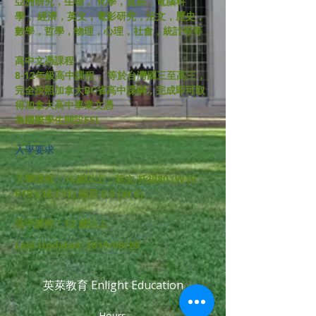
亞洲研究，生物， 化學，貿易，電腦科
學， 經濟，英文，電影研究，法文，歷史，
數學，哲學，物理，心理，社會，統計等等
高中文憑課程
8-12年級高中課程， 等於台灣國三至高三，
完全按照加拿大BC省高中課綱，完成即可取
得加拿大高中畢業文憑
為國際學生開設ESL
​入學要求
大學課程：16歲以上，英文 托福80 (W19
R19 L18 S18) 雅思 6.0 (W 6)
高中課程：12 歲以上
Last Updated: 2018/08/29
英萊教育 Enlight Education
Hours