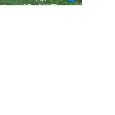
Mon-Fri: 10am - 6pm
Telephone
(886) 2-27112216
Email
info@enlight-edu.com
Address
台北市大安區復興南路一段62號3樓之五
Facebook
Enlight.Edu.Tw
Line ID
enlight.edu