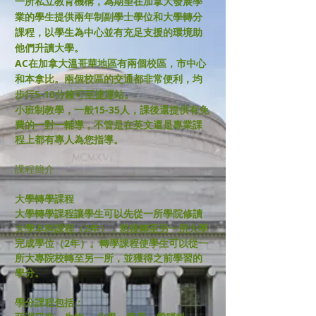
一所私立教育機構，為期望在加拿大發展學
業的學生提供兩年制副學士學位和大學轉分
課程，以學生為中心並有充足支援的環境助
他們升讀大學。
AC在加拿大溫哥華地區有兩個校區，市中心
和本拿比。兩個校區的交通都非常便利，均
步行5-10分鐘可至捷運站。
小班制教學，一般15-35人，課後還提供有免
費的一對一輔導，不管是在英文還是專業課
程上都有專人為您指導。
課程簡介
大學轉學課程
大學轉學課程讓學生可以先從一所學院修讀
大學本科課程（2年），然後轉至另一所大學
完成學位（2年）。轉學課程使學生可以從一
所大專院校轉至另一所，並獲得之前學習的
學分。
學分課程包括：