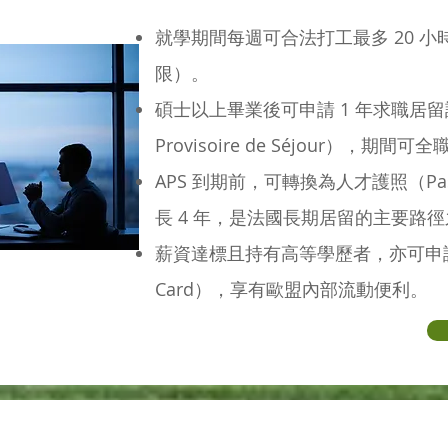
就學期間每週可合法打工最多 20 小時
限）。
碩士以上畢業後可申請 1 年求職居留許可（
Provisoire de Séjour），期
APS 到期前，可轉換為人才護照（Passe
長 4 年，是法國長期居留的主要路
薪資達標且持有高等學歷者，亦可申請歐
Card），享有歐盟內部流動便利。​