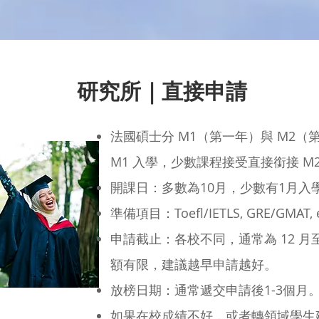
研究所｜直接申請
法國碩士分 M1（第一年）與 M2
M1 入學，少數課程接受直接銜接 M
開課日：多數為10月，少數有1月入
​準備項目：Toefl/IETLS, GRE/GMAT, es
申請截止：各校不同，通常為 12 月至
額有限，建議越早申請越好。
​放榜日期：通常遞交申請後1-3個月
如果在校成績不好，或者轉領域學生