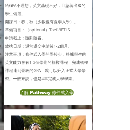
給GPA不理想，英文基礎不好，且急著出國的
學生備選。
​開課日：春，秋（少數也有夏季入學）。
準備項目：（optional）Toefl/IETLS
申請截止：隨到隨審。
​放榜日期：通常遞交申請後1-2個月。
​注意事項：條件式入學的學校少，根據學生的
英文能力會有1-3個學期的橋樑課程，完成橋樑
課程達到晉級的GPA，就可以升入正式大學學
習。一般來說，也是4年完成大學學業。
了解 Pathway 條件式入學