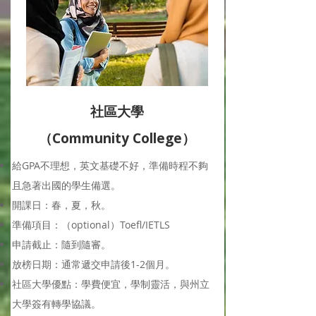
社區大學
（Community College）
給GPA不理想，英文基礎不好，準備時程不夠
且急著出國的學生備選。
​開課日：春，夏，秋。
準備項目：（optional）Toefl/IETLS
申請截止：隨到隨審。
​放榜日期：通常遞交申請後1-2個月。
​社區大學優點：學費便宜，學制靈活，與州立
大學簽有轉學協議。