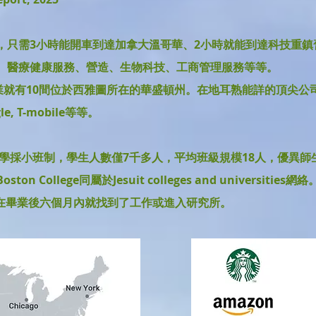
，只需3小時能開車到達加拿大溫哥華、2小時就能到達科技重鎮
、醫療健康服務、營造、生物科技、工商管理服務等等。
就有10間位於西雅圖所在的華盛頓州。在地耳熟能詳的頂尖公司包括：A
ogle, T-mobile等等。
教學採小班制，學生人數僅7千多人，平均班級規模18人，優異師生
, Boston College同屬於Jesuit colleges and universit
97%學生在畢業後六個月內就找到了工作或進入研究所。