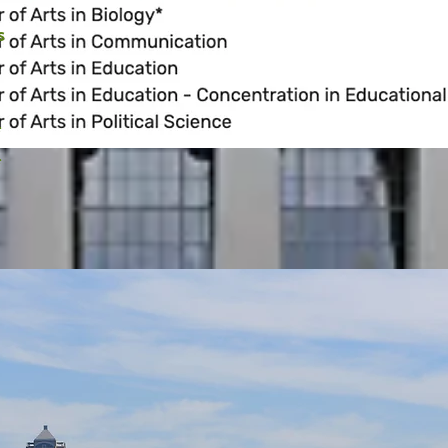
s
*
*