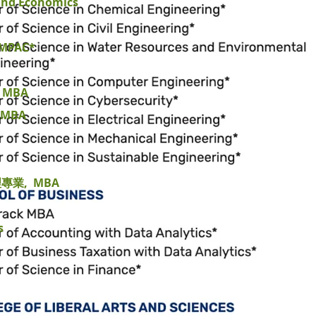
 and Economics
，MPAC*
, MBA
, MBA
專業, MBA
s