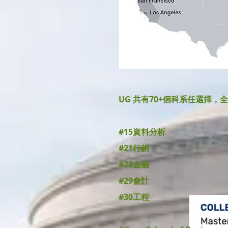
UG 共有70+個科系任選擇
#15資料分析
#21行銷
#28金融
#29會計
#30工程