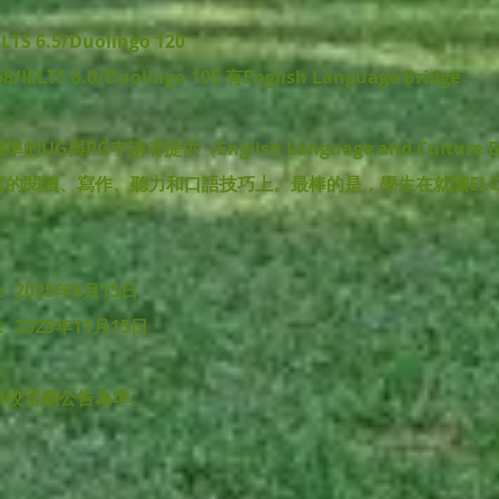
S 6.5/Duolingo 120
TS 6.0/Duolingo 105 有English Language Bridge
與PG申請者提供（English Language and Culture 
的閱讀、寫作、聽力和口語技巧上。最棒的是，學生在就讀ELCB
2025年8月15日
：
2025年11月15日
學校官網公告為準。