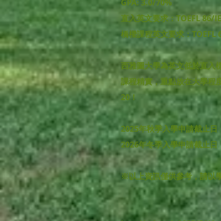
GPA: 3.0/70%
直入英文要求：TOEFL 86/IELT
橋樑課程英文要求：TOEFL 68/IEL
西雅圖大學為英文低於直入標準的UG
課程精實，重點放在大學程度
20！
2025年秋季入學申請截止日： 
2026年冬季入學申請截止日
※以上資訊僅供參考，請以