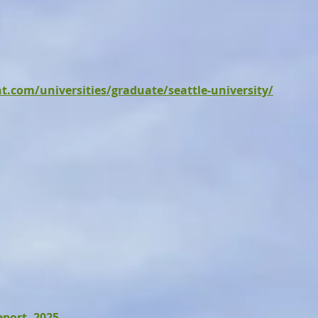
ht.com/universities/graduate/seattle-university/
port, 2025