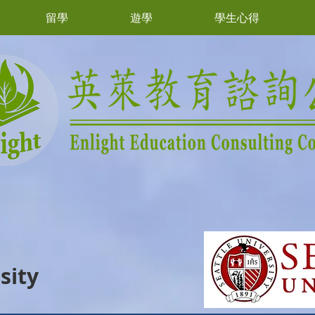
留學
遊學
學生心得
sity