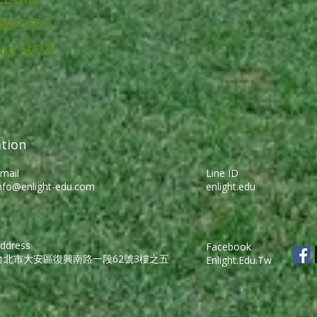
志願UCSD！
n MCIT
tion
mail
Line ID
nfo@enlight-edu.com
enlight.edu
ddress
Facebook
台北市大安區復興南路一段62號3樓之五
Enlight.Edu.Tw