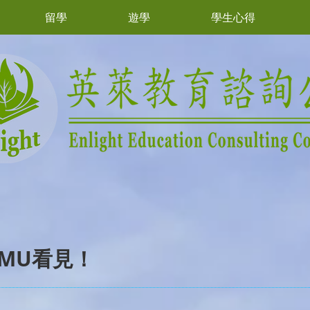
留學
遊學
學生心得
CMU看見！