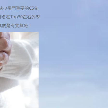
缺少幾門重要的CS先
在Top30左右的學
的是有驚無險！​