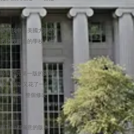
時候幫我申請美國大學的
排名比較前面的學校，因
時間寫完第一版的SOP
學校，所以又花了一倍
六七次的修正。整個修改
Tina都滿意的版本。