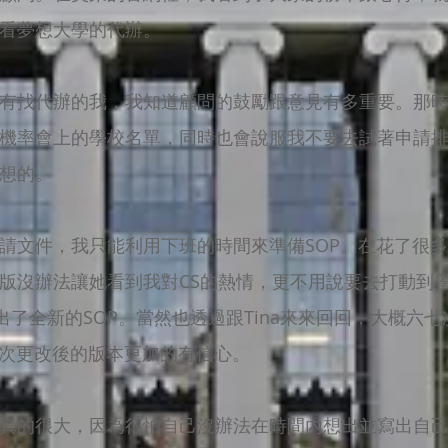
看夢想大學的代辦。
有找代辦的我，我知道顧問的鼓勵跟意見有多重要。那
機率會上的學校名單，同時也會說服我不要去試著申請
想的。
請文件，我只能利用下班的時間來準備SOP。在花了很多
這一版沒辦法讓她看到我對CS的熱情，更不用說要去打動到
時間去擬出了全新的SOP。當然也透過跟Tina來來回回，大概
一次更改後的版本更加的有信心。
真的很大，因為很怕自己沒辦法在時間內想出並寫出自己跟