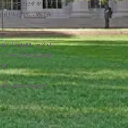
並擁有一份自己也覺得很
落的想法的時候，總能在
努力方向的顧問，真的可
Tina幫我整理出每個
心力。
在藉由撰寫SOP的過程