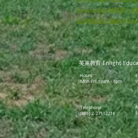
Dream Big! 錄取第一
如何幫助高三圍命中UPen
英萊教育 Enlight Educa
Hours
E
Mon-Fri: 10am - 6pm
i
A
Telephone
(886) 2-27112216