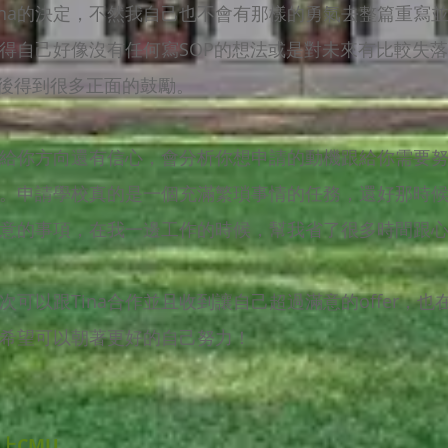
ina的決定，不然我自己也不會有那樣的勇氣去整篇重寫
得自己好像沒有任何寫SOP的想法或是對未來有比較失
eet之後得到很多正面的鼓勵。
給你方向還有信心，會分析你想申請的動機跟給你需要
看。申請學校真的是一個充滿繁瑣事情的任務，還好那時候有
意的事項，在我一邊工作的時候，幫我省了很多時間跟
可以跟Tina合作並且收到讓自己超過滿意的offer，也
希望可以朝著更好的自己努力！
上CMU