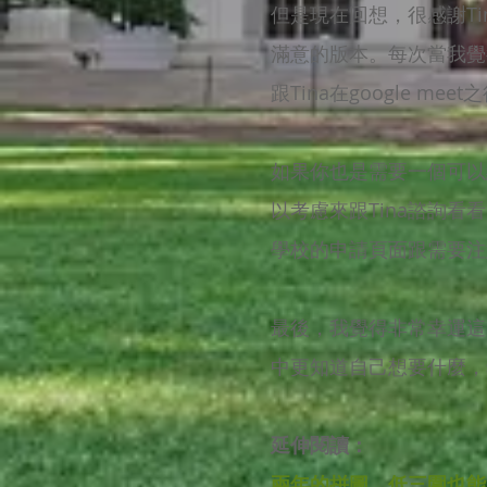
但是現在回想，很感謝T
滿意的版本。每次當我覺
跟Tina在google m
如果你也是需要一個可以
以考慮來跟Tina諮詢看
學校的申請頁面跟需要注
最後，我覺得非常幸運這次
中更知道自己想要什麼，
延伸閱讀：
兩年的拼圖，低三圍也能