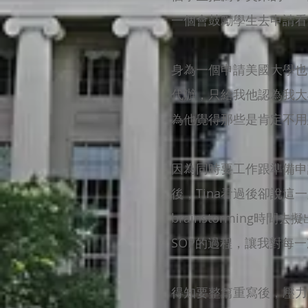
一個會鼓勵學生去申請看
身為一個申請美國大學也
代辦，只給我他認為我大
為他覺得那些是肯定不用
因為同時要工作跟準備申
後，Tina看過後卻說
brainstorming
SOP的過程，讓我對每
得知要整篇重寫後，壓力