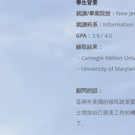
學生背景
就讀/畢業院校：
New Jer
就讀科系：
Information
GPA：
3.9 / 4.0
錄取結果：
・Carnegie Mellon Unive
・University of Maryla
顧問的話：
​這兩年美國的移民政策
士增加自己留美工作的
了。