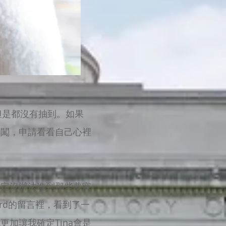
但是都沒有抽到。如果
闖闖，申請看看自己心裡
。
一定沒辦法進到那些夢寐
ard的留言裡，看到了一
加讓我確定Tina會是