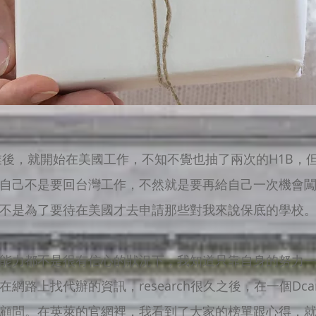
畢業後，就開始在美國工作，不知不覺也抽了兩次的H1B，
自己不是要回台灣工作，不然就是要再給自己一次機會
不是為了要待在美國才去申請那些對我來說保底的學校
能力都不是很有信心的狀況下，我知道只靠自身的努力
網路上找代辦的資訊，research很久之後，在一個Dc
a顧問。在英萊的官網裡，我看到了大家的榜單跟心得，就更