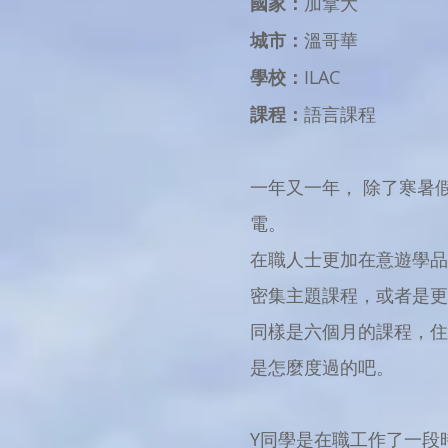
國家：
加拿大
城市：
溫哥華
學校：
ILAC
課程：
語言課程
一年又一年， 除了寒暑
電。
在職人士更加在意遊學品
密集主題課程，或者是更
同樣是六個月的課程，住
是怎麼度過的吧。
​Y同學是在職工作了一