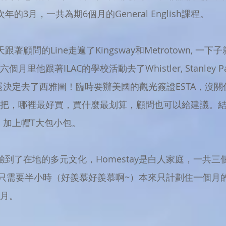
的3月，一共為期6個月的General English課程。
著顧問的Line走遍了Kingsway和Metrotown, 一
跟著ILAC的學校活動去了Whistler, Stanley Park, S
in, 其中還決定去了西雅圖！臨時要辦美國的觀光簽證ESTA
把，哪裡最好買，買什麼最划算，顧問也可以給建議。結
宜！加上帽T大包小包。
驗到了在地的多元文化，Homestay是白人家庭，一共
學校只需要半小時（好羨慕好羨慕啊~）本來只計劃住一個月
月。