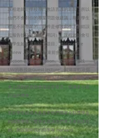
課程老師是學校專門教語言課的老師，所以
他們不會對你的專業問題做建議，畢竟學生
都是不同專業的，純粹是修改寫作上的錯誤
和報告技巧（文法、用詞），課程老師會引
導學生如合選則研究題目、做literature
review，最後課程結束前會有poster
section & presentation。課程間也會找
UW的教授做Guest lecture，我滿喜歡這個
部分的，可以體驗之後上課的情境，然後基
本上課程的老師會強迫你發言，也滿多分組
討論的機會。
至於學生組成大多是拿他們國家全額獎學金
的國際學生，獎學金建議他們來上著個課程
的，所以當時我的同學有 Harvard、