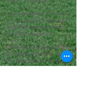
Columbia、Berkeley 的學生。
但是這個課程功課量很大，幾乎每天都有作
業，一天5小時的課程，假日基本上也是在
寫作業，不過當成練習時間規劃也是不錯
的，畢竟開學後的作業量也很驚人。
我的建議是如果你在台灣沒有任何研究的經
驗，這個課程是很棒的，有別於一般的語言
學校，他讓你提早進入研究生的狀態。
延伸閲讀：
中三圍上密西根+華大
在CMU唸書是種什麼體驗？
在溫哥華過萬聖節！