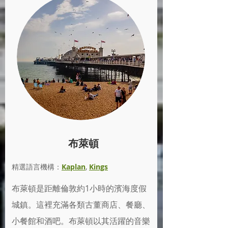
布萊頓
精選語言機構：
Kaplan
,
Kings
布萊頓是距離倫敦約1小時的濱海度假
城鎮。這裡充滿各類古董商店、餐廳、
小餐館和酒吧。布萊頓以其活躍的音樂