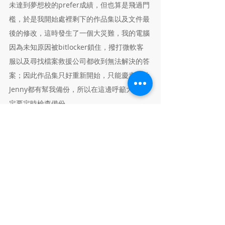
未達到夢想校的prefer成績，但也算是飛過門
檻，於是我開始處裡剩下的作品集以及文件最
後的修改，這時發生了一個大災難，我的電腦
因為未知原因被bitlocker鎖住，撥打微軟客
服以及尋找檔案救援公司都收到無法解決的答
案；因此作品集只好重新開始，只能慶幸文件
Jenny都有幫我備份，所以在這邊呼籲大家一
定要定時檢查備份。
不過後來想想也覺得或許這是一個考驗，考驗
我的決心，同時也提供給我機會去修改我的作
品集，所以我當時尋找了學長、教授以及顧問
的幫忙，重製我所有的圖面，在這過程中
Jenny除了協助我修改文件以及給予作品建議
外，還是心靈導師，讓我能夠不要焦慮地繼續
完成我的作品，最後很慶幸得能夠在壓線的前