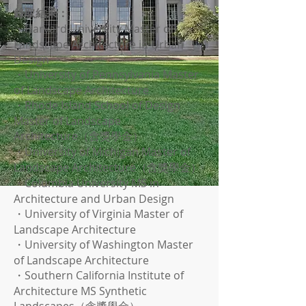
錄取結果：
・Harvard University Master of
Landscape Architecture in Urban
Design
・University of Pennsylvania Master
of Landscape Architecture
・Rhode Island School of Design
Master of Landscape
Architecture（含獎學金）
・University of Michigan Master of
Landscape Architecture（含獎學金）
・Columbia University MS in
Architecture and Urban Design
・University of Virginia Master of
Landscape Architecture
・University of Washington Master
of Landscape Architecture
・Southern California Institute of
Architecture MS Synthetic