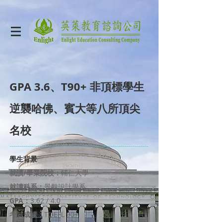
GPA 3.6、T90+ 非頂標學生
逆襲哈佛、賓大等八所頂尖
名校
學生背景
就讀/畢業院校：
輔仁大學
就讀科系：
景觀設計學系
GPA：
3.62 / 4.0
考試成績：
TOEFL 90+