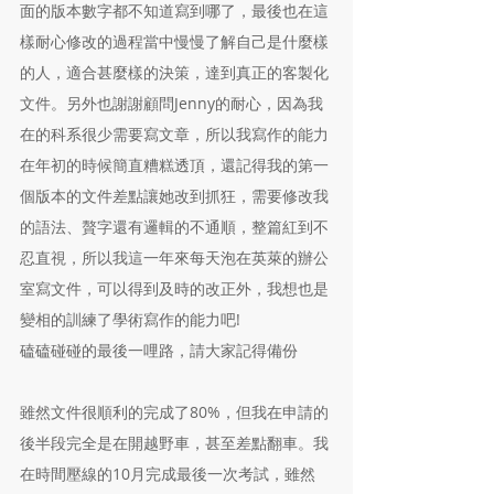
面的版本數字都不知道寫到哪了，最後也在這
樣耐心修改的過程當中慢慢了解自己是什麼樣
的人，適合甚麼樣的決策，達到真正的客製化
文件。另外也謝謝顧問Jenny的耐心，因為我
在的科系很少需要寫文章，所以我寫作的能力
在年初的時候簡直糟糕透頂，還記得我的第一
個版本的文件差點讓她改到抓狂，需要修改我
的語法、贅字還有邏輯的不通順，整篇紅到不
忍直視，所以我這一年來每天泡在英萊的辦公
室寫文件，可以得到及時的改正外，我想也是
變相的訓練了學術寫作的能力吧!
磕磕碰碰的最後一哩路，請大家記得備份
雖然文件很順利的完成了80%，但我在申請的
後半段完全是在開越野車，甚至差點翻車。我
在時間壓線的10月完成最後一次考試，雖然