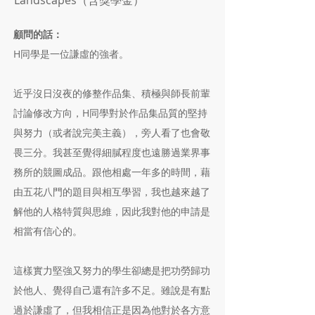
Landscapes（含獎學金）
顧問的話：
H同學是一位謙虛的強者。
近乎沒日沒夜的修整作品集、積極與師長前輩
討論修改方向，H同學對於作品集品質的堅持
與努力（或者說完美主義），旁人看了也會敬
畏三分。我甚至覺得細膩程度也遠勝過業界事
務所的競圖成品。跟他相處一年多的時間，藉
由五花八門的題目與相互學習，我也越來越了
解他的人格特質與思維，因此我對他的申請是
相當有信心的。
這樣實力堅強又努力的學生卻總是把功勞歸功
於他人、覺得自己還有許多不足。雖說是有點
過於謙虛了，但我相信正是因為他對於各方意