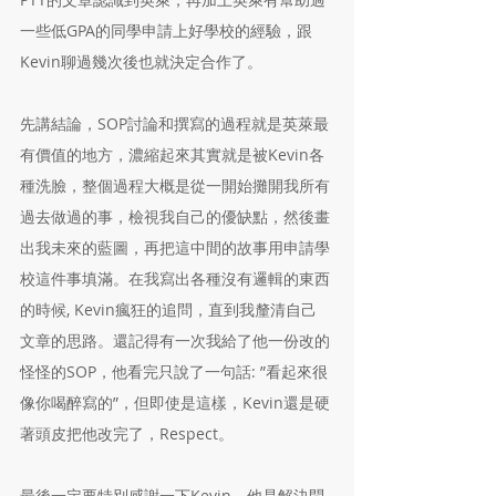
一些低GPA的同學申請上好學校的經驗，跟
Kevin聊過幾次後也就決定合作了。
先講結論，SOP討論和撰寫的過程就是英萊最
有價值的地方，濃縮起來其實就是被Kevin各
種洗臉，整個過程大概是從一開始攤開我所有
過去做過的事，檢視我自己的優缺點，然後畫
出我未來的藍圖，再把這中間的故事用申請學
校這件事填滿。在我寫出各種沒有邏輯的東西
的時候, Kevin瘋狂的追問，直到我釐清自己
文章的思路。還記得有一次我給了他一份改的
怪怪的SOP，他看完只說了一句話: ”看起來很
像你喝醉寫的”，但即使是這樣，Kevin還是硬
著頭皮把他改完了，Respect。
最後一定要特別感謝一下Kevin，他是解決問