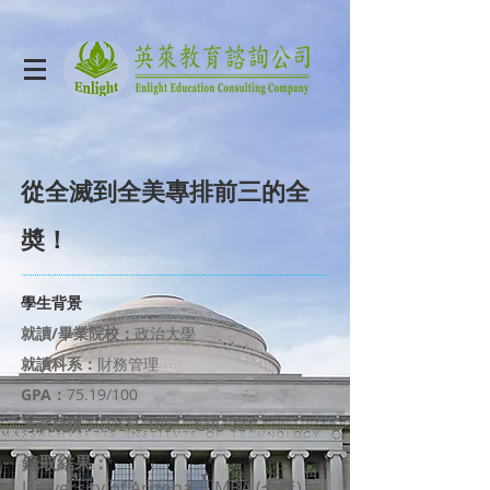
從全滅到全美專排前三的全
奬！
學生背景
就讀/畢業院校：
政治大學
就讀科系：
財務管理
GPA：
75.19/100
考試成績：
TOEFL 105 GRE 321
錄取結果：
University of Arizona MBA (全獎)