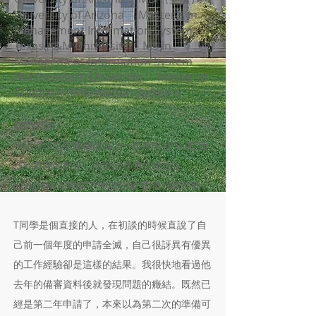
University of Arizona Master's in
Management Information System
Texas A&M University MS in
Management Information System
Northeastern University Master of
Science in Information Systems
顧問的話：
不記得這是第幾個因為上一年度申請“全滅”而
找到英萊的學生，而真的有學生就是在
Google輸入關鍵字“申請全滅”而發現我們的。
T同學是個直接的人，在初談的時候直說了自
己前一個年度的申請全滅，自己很訝異有優異
的工作經驗卻是這樣的結果。我很快地看過他
去年的備審資料後就發現問題的癥結。既然已
經是第二年申請了，本來以為第二次的準備可