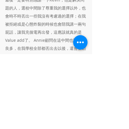
題的人，選校中間除了尊重我的選擇以外，也
會時不時丟出一些我沒有考慮過的選擇；在我
被拒絕或是心態炸裂的時候也會陪我講一兩句
屁話，讓我充個電再出發，這應該就真的是
Value add了。 Annie顧問在這中間也幫助我
良多，在我學校全部都丟出去以後，還會主動
幫我追蹤各個學校的進度。
總而言之，我很慶幸我在去年選擇和英萊合
作，從沒想過這樣的GPA在轉領域的路上還有
辦法拿到獎學金，沒有Kevin和Annie的幫忙
是不可能達到的。
延伸閲讀：
精雕細琢，打造TOP 1. MBA Profile
找出你身上讓人過目不忘的經歷