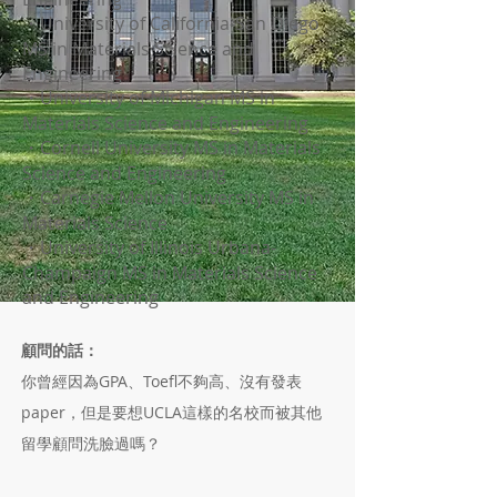
・University of California-San Diego
MS in Materials Science and
Engineering
・University of Michigan MS in
Materials Science and Engineering
・Cornell University MS in Materials
Science and Engineering
・Carnegie Mellon University MS in
Materials Science
・University of Illinois Urbana-
Champaign MS in Materials Science
and Engineering
顧問的話：
你曾經因為GPA、Toefl不夠高、沒有發表
paper，但是要想UCLA這樣的名校而被其他
留學顧問洗臉過嗎？