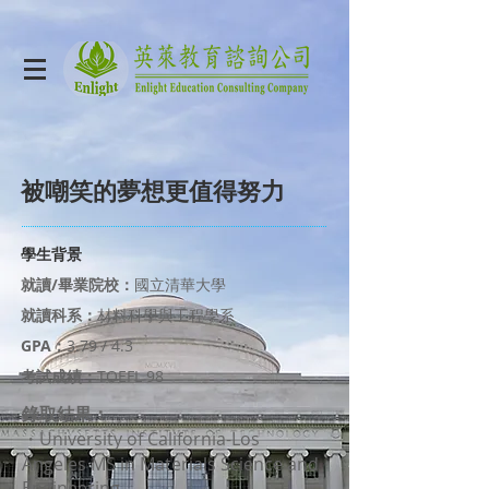
被嘲笑的夢想更值得努力
學生背景
就讀/畢業院校：
國立清華大學
就讀科系：
材料科學與工程學系
GPA：
3.79 / 4.3
考試成績：
TOEFL 98
錄取結果：
・University of California-Los
Angeles MS in Materials Science and
Engineering