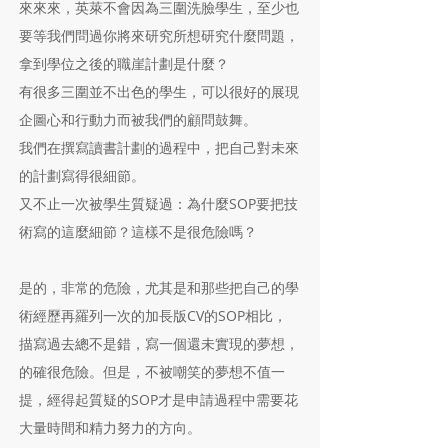
來來來，英萊不會因為三圍洗臉學生，至少也
要等我們問過你將來研究所想研究什麼問題，
拿到學位之後的職崖計劃是什麼？
有很多三圍並不出色的學生，可以很好的展現
企圖心和行動力而被我們的顧問鼓舞。
我們在撰寫讀書計劃的過程中，把自己對未來
的計劃寫得很細節。
又不止一次被學生質疑過：為什麼SOP要把技
術寫的這麼細節？這樣不是很危險嗎？
是的，非常的危險，尤其是和那些把自己的學
術經歷再羅列一次的加長版CV的SOP相比，
描寫過去總不是錯，寫一個還未實現的夢想，
的確很危險。但是，不被嘲笑的夢想不值一
提，經得起質疑的SOP才是申請過程中需要花
大量時間和精力努力的方向。