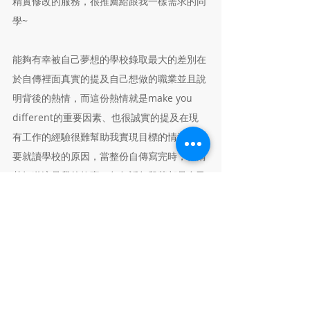
精實修改的服務，很推薦給跟我一樣需求的同
學~
能夠有幸被自己夢想的學校錄取最大的差別在
於自傳裡面真實的提及自己想做的職業並且說
明背後的熱情，而這份熱情就是make you
different的重要因素、也很誠實的提及在現
有工作的經驗很難幫助我實現目標的情況下需
要就讀學校的原因，當整份自傳寫完時，很清
楚知道這是我的故事，每句話每段落都是自己
過去的足跡。
最後很謝謝Kevin每次都很快速且很豐富的指
導，讓我可以針對自己不足的部分對症下藥快
速在2個月內寫出自傳，非常感謝當初的自己
有選擇英萊~