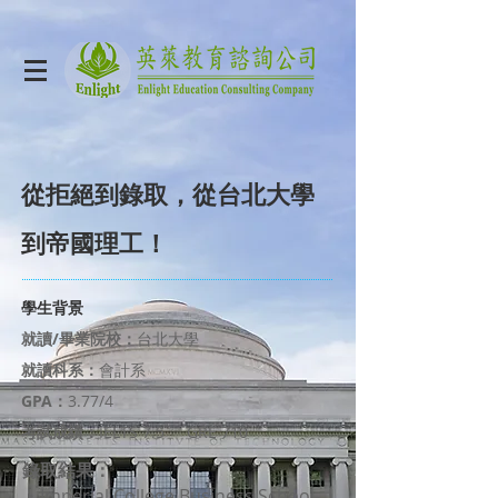
從拒絕到錄取，從台北大學
到帝國理工！
學生背景
就讀/畢業院校：
台北大學
就讀科系：
會計系
GPA：
3.77/4
考試成績：
IELTS 7.5 GRE 710
錄取結果：
・Imperial College Business School-