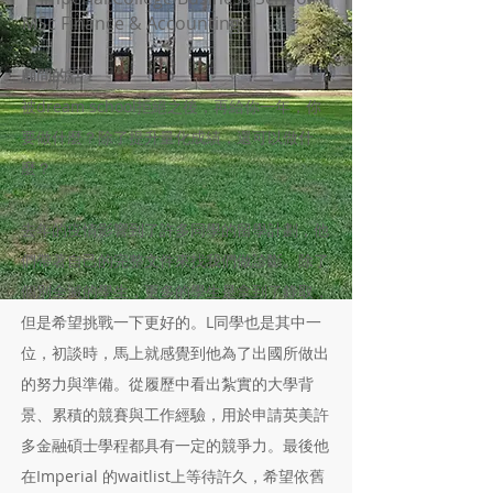
MSc Finance & Accounting
顧問的話：
被dream school拒絕之後，再給你一年，你
要做什麼？除了提升量化成績，還可以做什
麼？
去年的疫情影響到了許多同學的留學計劃，他
們帶著自己的完整文件來找我們做診斷。除了
個別全滅的學生，更多的學生是拿到了錄取，
但是希望挑戰一下更好的。L同學也是其中一
位，初談時，馬上就感覺到他為了出國所做出
的努力與準備。從履歷中看出紮實的大學背
景、累積的競賽與工作經驗，用於申請英美許
多金融碩士學程都具有一定的競爭力。最後他
在Imperial 的waitlist上等待許久，希望依舊