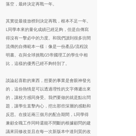
落空，最終決定再戰一年。
其實從最後放榜到決定再戰，根本不足一年。
L同學本來的量化成績已經足夠，但是自傳寫
得沒有一擊必中的力度。和我們讀到很多坊間
流傳的自傳範本一樣：像是一份產品/流程說
明書。在與全球挑戰G5帝國理工的學生中相
比，這樣的優秀已經不夠特別了。
談論起喜歡的東西，想要的事業是會眼神發光
的，這份熱情是可以透過理性的文字傳遞出來
的，讓校方感同身受。我們要做的就是點出問
題，讓學生直擊內心，挖出那些深層的感動和
反思。在接近兩三個月的配合期間，L同學得
兼顧全職工作同時還能不間斷的根據顧問的建
議來回修改並且在每一次新版本中達到質的改