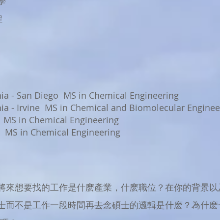
學
程
nia - San Diego MS in Chemical Engineering
nia - Irvine MS in Chemical and Biomolecular Enginee
o MS in Chemical Engineering
a MS in Chemical Engineering
將來想要找的工作是什麽產業，什麽職位？在你的背景以
士而不是工作一段時間再去念碩士的邏輯是什麽？為什麽