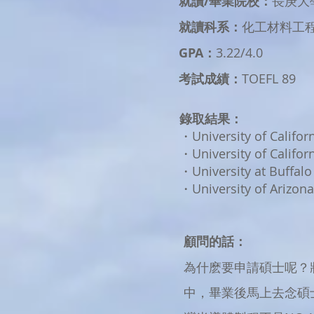
就讀/畢業院校：
長庚大
就讀科系：
化工材料工
GPA：
3.22/4.0
考試成績：
TOEFL 89
錄取結果：
・University of Califor
・University of Califor
・University at Buffal
・University of Arizon
顧問的話：
為什麽要申請碩士呢？
中，畢業後馬上去念碩