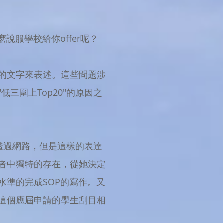
服學校給你offer呢？
的文字來表述。這些問題涉
三圍上Top20"的原因之
透過網路，但是這樣的表達
者中獨特的存在，從她決定
準的完成SOP的寫作。又
這個應屆申請的學生刮目相