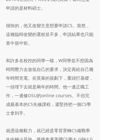
申請的是材料碩士。
很快的，他又改變主意想要申請CS。當然，
這種臨時改變的選校並不多，申請結果也只能
算中規中矩。
和許多名校控的同學一樣，W同學並不想因為
時間壓力去放低自己的要求，決定再給自己幾
年時間充電。在英萊的規劃下，重頭打基礎，
一頭埋下去就是兩年的時間。他一邊正職工
作，一邊修OSU的online courses。不但完
成最基本的CS先修課程，還堅持把一個CS學
士拿到手。
就憑這種毅力，就已經是零背景轉CS備戰學
生中極少見的。最後拿著美國CS學士 GPA4.0