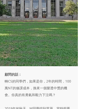
錄取結果：
・University of Pennsylvania MSE
in Data Science
・University of Chicago MPS in
Computer Science
・New York University - Tandon MS
in Computer Engineering (獎)
・New York University - Courant
MS in Computer Science
・University of Southern California
MS in Financial Engineering
顧問的話：
轉CS的同學們，如果是你，2年的時間，100
萬NT的修課成本，換來一個樂透中獎的機
會。你真的有勇氣和毅力下注嗎？
2019年的秋天，W同學找到英萊，當時想要