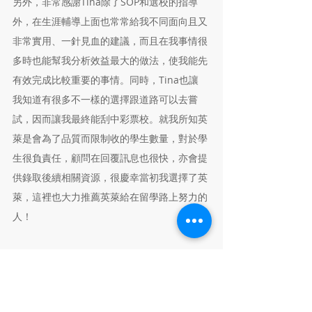
另外，非常感謝Tina除了SOP和選校的指導
外，在生涯輔導上面也常常給我不同面向且又
非常實用、一針見血的建議，而且在我事情很
多時也能幫我分析效益最大的做法，使我能先
有效完成比較重要的事情。同時，Tina也讓
我知道有很多不一樣的選擇跟道路可以去嘗
試，因而讓我最終能刮中彩票校。就我所知英
萊是會為了品質而限制收的學生數量，對於學
生很負責任，顧問在回覆訊息也很快，亦會提
供錄取後續相關資源，很慶幸當初我選擇了英
萊，這裡也大力推薦英萊給在留學路上努力的
人！
以下補充這兩年讀OSU PostBacc CS項目的
想法：
[Oregon State University PostBacc in CS