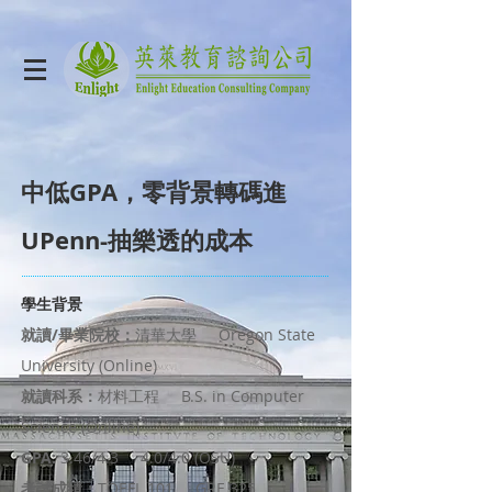
中低GPA，零背景轉碼進
UPenn-抽樂透的成本
學生背景
就讀/畢業院校：
清華大學 Oregon State
University (Online)
就讀科系：
材料工程 B.S. in Computer
Science (Online)
GPA:
3.46/4.3 4.0/4.0 (OSU)
考試成績：
TOEFL 101 GRE 325