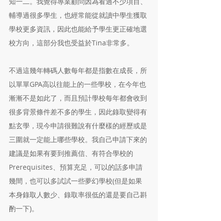
知一二。我覺得專業顧問因為看過不少項目、
輔導過很多學生，也經常能從就讀中學生獲取
學校更多資訊，因此也能給予學生更正確地選
校方向，這部分我也受益於Tina非常多。
不過這幾年轉碼人數每年都是指數在成長，所
以單單GPA高以往能上的一些學校，在今年也
漸漸不是如此了，而且預計學校每年都會收到
很多背景條件差不多的學生，因此錄取變得有
點玄學，現今申請很難說有什麼樣的經歷或是
三圍就一定能上哪些學校。我自己申請下來的
建議是如果有要到推薦信、有符合學校的
Prerequisites、預算充足，可以的話多申請
幾間，也可以多試試一些夢幻學校(但是如果
本身錄取人數少、錄取率很低的還是要自己斟
酌一下)。