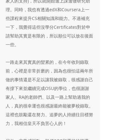
家人的支持)，所以就開始邊上課邊做研究助
理。同時，我也有透過edX和Coursera上一
些課程來提升CS相關知識和能力。不過補充
一下，我覺得這些沒學分Certificates對於申
請幫助其實是有限的，所以順位可以放在後面
一些。
一路走來其實真的蠻累的，在今年收到錄取
前，心裡是非常折磨的，因為也很怕這兩年所
做的事情還是不足以讓我被錄取，很感謝自己
有撐下來並繼續完成OSU的學位，也很謝謝
家人、RA的老師們、以及一路上幫助過我的
人，真的很幸運也很感謝最終能被夢校錄取。
這裡也鼓勵還在努力、追夢的人持續往目標努
力，我相信皇天不負苦心人的！