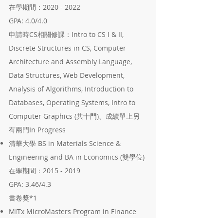
在學期間：2020 - 2022
GPA: 4.0/4.0
申請時CS相關修課：Intro to CS I & II,
Discrete Structures in CS, Computer
Architecture and Assembly Language,
Data Structures, Web Development,
Analysis of Algorithms, Introduction to
Databases, Operating Systems, Intro to
Computer Graphics (共十門)、成績單上另
有兩門In Progress
清華大學 BS in Materials Science &
Engineering and BA in Economics (雙學位)
在學期間：2015 - 2019
GPA: 3.46/4.3
書卷獎*1
MITx MicroMasters Program in Finance