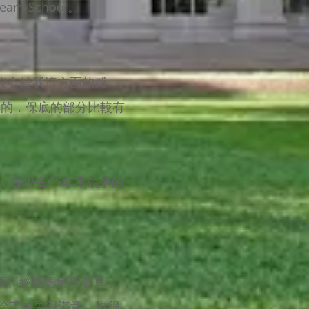
m School。
來沒有給我這方面的感
歡的，保底的部分比較有
，在現在CS非常競爭的
成績和經歷總會想著算了
。除了結果很滿意，也很