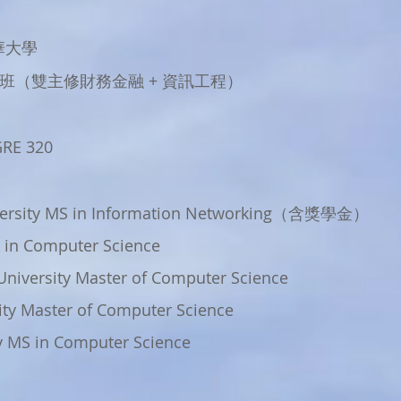
華大學
班（雙主修財務金融 + 資訊工程）
RE 320
versity MS in Information Networking（含獎學金）
 in Computer Science
University Master of Computer Science
ity Master of Computer Science
y MS in Computer Science