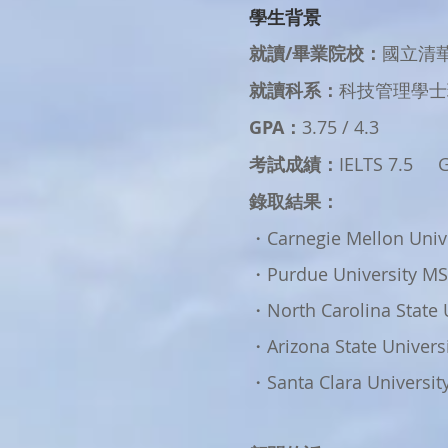
學生背景
就讀/畢業院校：
國立清
就讀科系：
科技管理學士
GPA：
3.75 / 4.3
考試成績：
IELTS 7.5 G
錄取結果：
・Carnegie Mellon Uni
・Purdue University MS
・North Carolina State 
・Arizona State Univers
・Santa Clara Universit