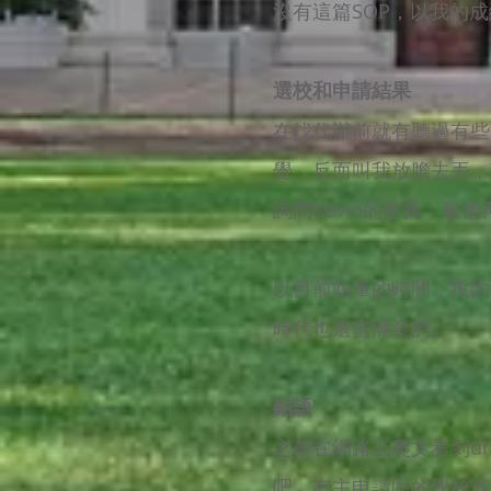
沒有這篇SOP，以我的成績應
選校和申請結果
在找代辦前就有聽過有些
覺，反而叫我放膽去丟，
詢問Kevin的推薦，最後
以目前執筆的時間，投的
時代也還蠻滿意的。
結語
之前在網路上爬文看到dr
吧，有主申請區的學校就很