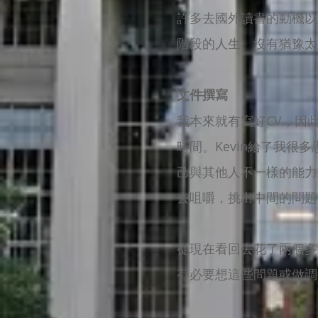
許多去國外讀書的動機以
階段的人生。沒有猶豫太久
文件撰寫
我本來就有寫好CV，因
時間。Kevin給了我
己與其他人不一樣的能力
去咀嚼，挑出中間的問題
從現在看回去花了兩個多
有必要想這些問題或做調