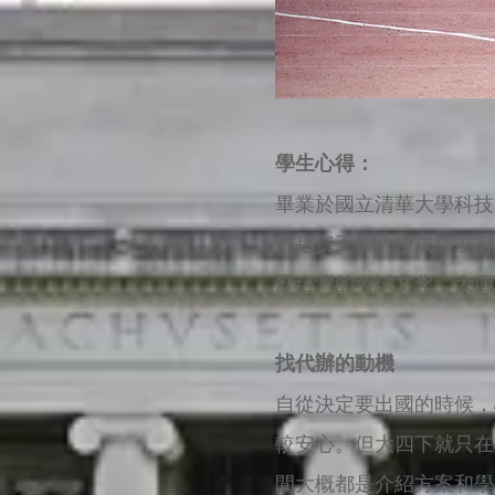
學生心得：
畢業於國立清華大學科技
都是資工所。但成績沒有
歷台灣的考試文化，大四
找代辦的動機
自從決定要出國的時候，
較安心。但大四下就只在
間大概都是介紹方案和學