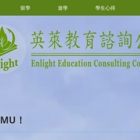
留學
遊學
學生心得
MU！