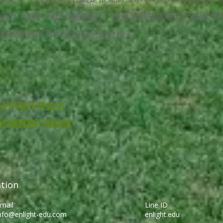
面的指教，透過一遍一遍的修訂，也更讓我去思考自己未來
陪我度過申請的這漫長的馬拉松！
PA的同學不要效仿
挖掘寶藏不靠模板
tion
mail
Line ID
nfo@enlight-edu.com
enlight.edu