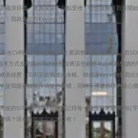
及職涯目標。老實說當下有點受挫，但也提醒著我要開
，我就決定和Kevin合作。
此再改CV時花費的時間較少主要調整敘述以及用詞。而SO
很多思考方式去挖掘出我的經歷並將這些經歷串起來與想讀
或者經歷，又不至於寫成流水帳。很感謝Kevin對我寫
，使我能有很乾淨清楚的架構，同時又傳遞自己的核心
月改的SOP真的很值得。還記得每一次改回來滿滿的紅
整嗎？現在我能篤定的說，有！