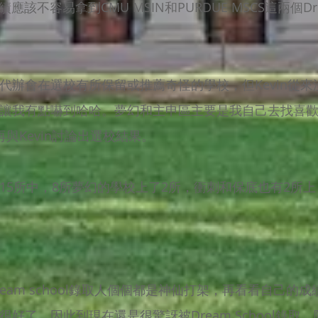
該不容易拿到CMU MSIN和PURDUE MSCS這兩個Drea
代辦會在選校有所保留或推薦奇怪的學校，但Kevin從
讓我有點嚇到哈哈。夢幻和主申區主要是我自己去找喜
再與Kevin討論出選校結果。
15所中，8所夢幻的學校上了2所，衝刺和保底也有2所上
eam school錄取人個個都是神仙打架，再看看自己的
好了，因此到現在還是很驚訝被Dream School錄取