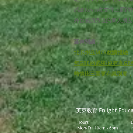
感謝Kevin在文件上
外也感謝身邊的家人朋友
延伸閱讀：
北卡州立MCS就讀體驗
無GRE的選校-沒有高G
熱情比三圍更有識別度，
英萊教育 Enlight Educa
Hours
E
Mon-Fri: 10am - 6pm
i