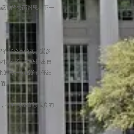
始認真的去面對思考下一
P的部分真的花了蠻多
的學校科系，並凸顯出自
出來的每一句話的很仔細
價值。
字，有時候都會想說真的