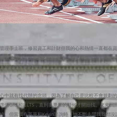
管理學士班，修習資工和計財但我的心和熱情一直都在
到非常頂尖，在推甄的時候落馬，剩下兩個選擇：考試
下就開始出國的準備。
心中就有找代辦的念頭，因為了解自己是比較不會規劃
準備GRE和IELTS，直到要畢業的時候才開始找。來來
校。但當我在英萊和Kevin諮詢時，他不斷去問我我都