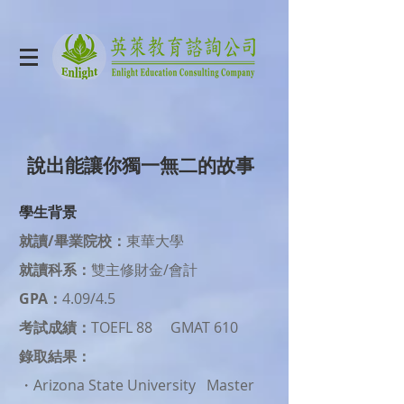
說出能讓你獨一無二的故事
學生背景
就讀/畢業院校：
東華大學
就讀科系：
雙主修財金/會計
GPA：
4.09/4.5
考試成績：
TOEFL 88 GMAT 610
錄取結果：
・Arizona State University Master