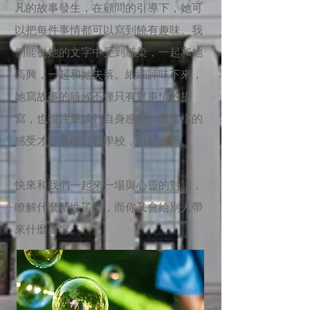
凡的故事發生，在顧問的引導下，她可
以把每件事情都可以寫到饒有趣味。我
們能從她的文字中受到感染，一起和她
高興，一起和她失落。細細評味下來，
她寫故事的時候不僅只有對事情的描
寫，也很注重談到自身感受。而這樣的
感受才是最能打動學校，引起共鳴。
快來和我們一起來一場與心靈的對話，
瞭解什麼塑性了你，而你又會給別人帶
來什麼影響。