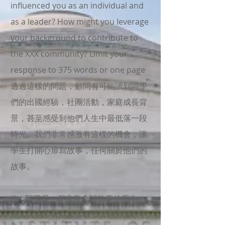
influenced you as an individual and
as a leader? How might you leverage
your background to contribute to
the XXX community? Limit your
response to 375 words or one page
透過這樣的問題，顧問有可能讀到同學
們的出國經驗，社團活動，家庭成長背
景，甚至感受到他們人生中最低落一段
時光。我們非常感激有這樣的機會，讓
學生打開心扉寫故事，任何關於他們的
故事。
Kao同學是一個非常會說故事的學生，
她的人生中有由很多看似普通但是不平