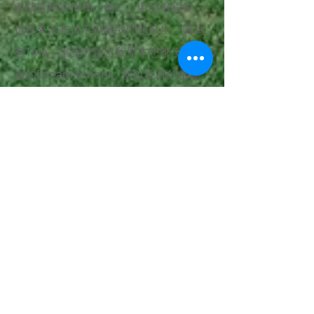
申請資料變得獨一無二。申請過程中，
也從來沒有找不到她的問題發生。因為
有Tina，讓我申請上我原本想都沒有想
過的Dream school。所以我真的很感
謝她，如果沒有她，我或許不會有這麼
好的結果。有興趣的話，諮詢Tina — 就
能了解為什麼我們會選擇英萊。
延伸閱讀：
留學商科研究所申請指南
會計碩士（MSA）申請指南
留學研究所申請必讀