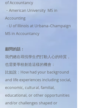
of Accountancy
・American University MS in
Accounting
・U of Illinois at Urbana–Champaign
MS in Accountancy
顧問的話：
我們總在尋找學生們打動人心的特質，
也需要學校創造這樣的機會：
比如說：How had your background
and life experiences including social,
economic, cultural, familial,
educational, or other opportunities
and/or challenges shaped or