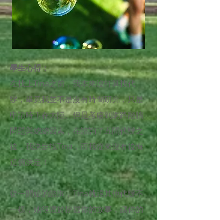
學生心得：
在找上Tina之前，我本來沒打算找代
辦，畢竟我並不是沒有時間研究，只是
申請時正在大陸。但是考慮到網路翻牆
問題與總總因素，在諮詢了五間代辦之
後，我決定找Tina，而我從來沒有後悔
這個決定！
從一開始的諮詢，Tina就跟其他代辦不
一樣，她很擅於挖掘你的故事，讓你的