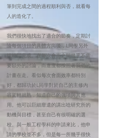
筆到完成之間的過程順利與否，就看每
人的造化了。
我們很快地找出了適合的節奏，定期討
論每個項目的具體方向後，L同學另外
找時間完成。在每次會面之間幾乎不需
要額外的討論，而進度都按照著我們的
計畫在走。看似每次會面效率都特別
好，都歸功於L同學對於自己的主修內
容駕輕就熟，知道自己的強項與其應
用。他可以巨細靡遺的講出唸研究所的
動機與目標，甚至自己有很明確的選
校。與一般工程學科的申請來比，他申
請的學校並不多，但是每一所幾乎很快