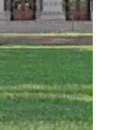
有過海外交換的經驗,但要將他們整理拼
湊成一個有條理的履歷對剛開始的我來
說相當困難。在這之中, Kevin除了幫助
我點出凸顯優勢的重要經歷,也幫助我篩
選掉比較枝微末節,和申請學校不相關的
經驗。比起第一版自己所編製的履歷,經
過Kevin修改後真的變得更加充實驗簡
練。
而SOP的撰寫正是Kevin大展功力的地
方, 他所呈現的寫法和一般我看到學長
姊的寫法完全不同。很常見的寫法都是
將自己的經歷以時間順序法一一寫出來,
但這種千篇一律的寫法往往會使評審委