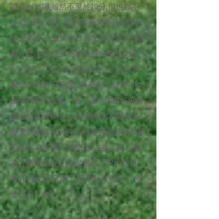
員感到無聊,雖然不至於扣分,但也起不
了加分的作用。而我本身的寫法更加的
目的導向-先提出自己是想為這個社會貢
獻什麼,在將想要達成這個目標的技能一
一的與自己過去的經驗作結合, 並且連
接到自己的不足處以及學校為什麼可以
補強我的不足處。這一連串撰寫SOP的
過程都是我和Kevin每個周末不斷腦力
激盪所建構出來的,這也是我最喜歡英萊
的地方,在英萊,只有開放式的討論,沒有
單方面的死板架構,從撰寫SOP的過程
中,不僅文件完成了,寫作能力變好了,也
更認識了自己。