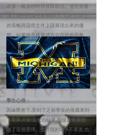
在第一輪放榜時就發錄取信。他完全發
揮了我們討論出來用在CV, SOP, LOR上
的策略與這些文件上該展現出來的優
勢，結果就是終達成百分百的命中率。​
學生心得：
因緣際會下,受到了之前學長的推薦來到
了英萊,回顧這次的結果,我很慶幸當初
做了這個選擇。也許我的GPA不算差,也