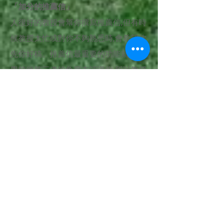
「加分的推薦信」
人很好的教授會幫你撰寫推薦信,但有時
候教授太忙或對你不夠熟悉時,會希望你
先你好稿。推薦信最重要的功能就是使
學校從第三者的角度去認識你,所以教授
寫的內容往往會成為學校會不會錄取你
的重要參考。但實際上並不是每位教授
的英文程度都很好,有的時候儘管你有許
多豐功偉業,但教授的英文能力可能只能
把你三成功力寫出來。英萊在這方面提
供推薦信擬搞的服務,擬完稿的推薦信不
僅措辭使用恰當,也更加精準了體現你想
要教授推薦你的一一細節。