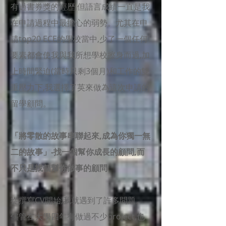
有過書券獎的經歷,但語言成績一直是我
在申請過程中最擔心的弱勢。尤其在申
請top20 ECE的學校當中,少了一個任何
要素都會使我與我所想學校擦身而過,加
上時間緊迫(當時只剩3個月)和工作的雙
重壓力下,我選擇了英來做為這次申請的
留學顧問。
「將零散的故事串聯起來,成為你獨一無
二的故事」-找一個幫你成長的顧問,而
不只是找個幫你做事的顧問
從撰寫CV開始,我就遇到了許多問題。
儘管在大學四年有做過不少project,也