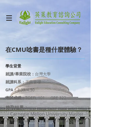
在CMU唸書是種什麼體驗？
學生背景
就讀/畢業院校：
台灣大學
就讀科系：
工商管理
GPA：
3.33/4.30
考試成績：
TOEFL 101 GRE 322
錄取結果：
・Carnegie Mellon University Master
of Information Systems Management
(獎)