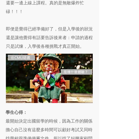
還要一邊上線上課程。真的是無敵爆炸忙
碌！！！
即便是覺得已經準備好了，但是入學後的狀況
還是讓他覺得有話要告訴後來者：申請的過程
只是試煉，入學後各種挑戰才真正開始。
學生心得：
最開始決定出國留學的時候，因為工作的關係
擔心自己沒有這麼多時間可以顧好考試又同時
找學校跟準備備審文件，所以找了好幾家顧問