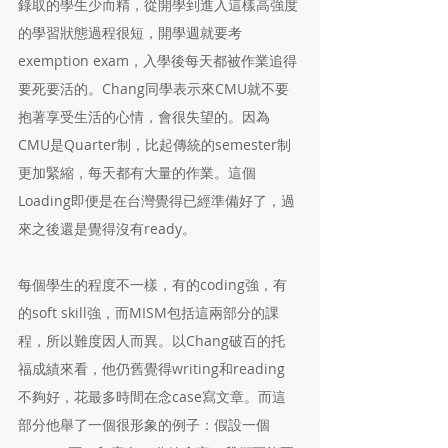
錄取的學生少而精，從開學到進入這樣高強度
的學習狀態過程很短，開學週就要考
exemption exam，入學後每天都被作業追得
要死要活的。Chang同學表示來CMU就不要
抱著享受生活的心情，會很失望的。因為
CMU是Quarter制，比起傳統的semester制
更加緊縮，每天都有大量的作業。這個
Loading即便是在台灣覺得已經準備好了，過
來之後還是覺得沒有ready。
每個學生的程度不一樣，有的coding強，有
的soft skill強，而MISM包括這兩部分的課
程，所以難度因人而異。以Chang破百的托
福成績來看，他仍舊覺得writing和reading
不夠好，花最多時間在念case寫文章。而這
部分他舉了一個很形象的例子：假設一個