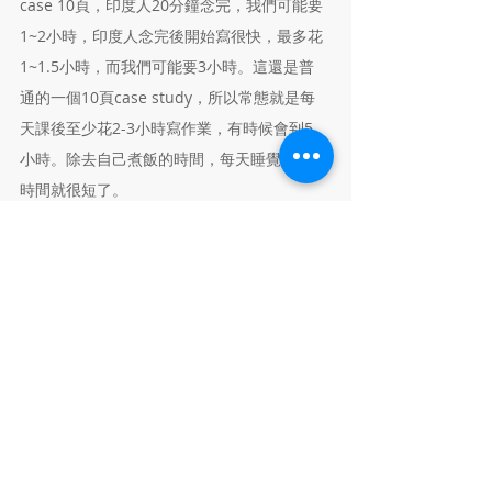
case 10頁，印度人20分鐘念完，我們可能要
1~2小時，印度人念完後開始寫很快，最多花
1~1.5小時，而我們可能要3小時。這還是普
通的一個10頁case study，所以常態就是每
天課後至少花2-3小時寫作業，有時候會到5
小時。除去自己煮飯的時間，每天睡覺休息的
時間就很短了。
他最後給其他還在準備的同學一些建議：
1. 在台灣身體一定要養好，CMU課業非常
重，睡覺休息時間會被壓縮得很嚴重
2. 英文要加強加強再加強， 如果只是以托福
考試為準備標準衝刺英文，還是會遇到一堆問
題，所以要是有自信說東西讀完寫出來在2小
時內，應該會輕鬆很多
3. 再加強Coding能力