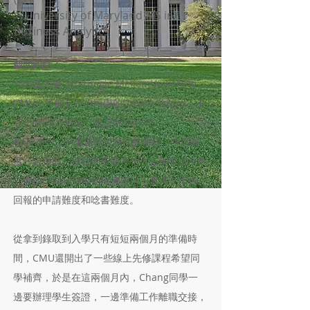
・University of Maryland MS in
Business Analytics
顧問的話：
卡內基大學（Carnegie Mellon University，
CMU）可能是不少同學的Dream School，不
管是申請CS領域，還是Business
Analytics。一個這樣大熱門的學校，申請難
度一定很高。那我們來參考一下去年申請今年
入學的Chang同學的現身說法，參考一下他
回報的申請難度和唸書難度。
從拿到錄取到入學只有短短兩個月的準備時
間，CMU還開出了一些線上先修課程希望同
學補齊，於是在這兩個月內，Chang同學一
邊要辦理學生簽證，一邊準備工作離職交接，