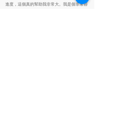
進度，這個真的幫助我非常大。我是個非常容
易焦慮的人，但是照著Kevin準備的表格跟時
間線一步一步進行，整個過程變得清楚許多，
也讓我安心不少。
對我來說，這整個申請過程，比起「上哪一間
學校」，更像是認真地去思考：我過去做了什
麼、我為什麼會走到這裡、以及我接下來到底
想去哪裡。非常感謝Kevin帶領我走過整趟旅
程，實現小時候的夢想！
延伸閱讀：
一天當三天用的申請季，時間管理助你上
Michigan
海外學歷成績單要注意什麼？
​更多供應鏈申請Tip