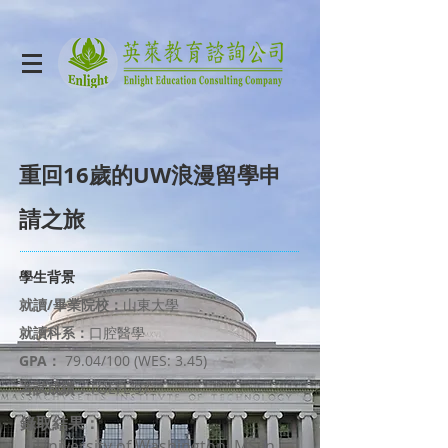
重回16歲的UW浪漫留學申
請之旅
學生背景
就讀/畢業院校：
山東大學
就讀科系：
口腔醫學
GPA：
79.04/100 (WES: 3.45)
考試成績：
TOEFL 97
錄取結果：
・University of Washington MS in