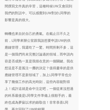
間撰寫文件真的辛苦，這種時候UW又會回到
我們的對話中。可以感覺到UW對於L同學的
影響是真的很大。
轉機也來自於自己的勇氣。在截止日不久之
前，L同學來辦公室跟我說想要申請UW的供
應鏈管理，我還吃了一驚。時間所剩不多，這
是一個我們尚未完整討論過的領域，而申請內
容是否成熟一直是我很在意的一個關鍵。我在
想這是不是孤注一擲的決定？值得慶幸的是供
應鏈管理不是新領域了，加上L同學平常也分
享了幾個工作的高光時刻，這些內容能對得
上！或許這就是命中注定吧，一個從來沒想過
的科系最後是L同學文件準備上很順手的，最
終也成為夢寐以求的錄取信！非常恭喜L同
學，再次回到了UW的校園。