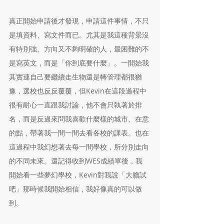
真正開始申請後才發現，申請這件事情，不只
是填資料、寫文件而已。尤其是我這種背景沒
有特別強、方向又不夠明確的人，最困難的不
是寫英文，而是「你到底要什麼」。一開始我
其實連自己要繼續走生物還是轉管理都很猶
豫，選校也反反覆覆，但Kevin在這段過程中
很有耐心一直跟我討論，他不會只執著於排
名，而是反過來問我喜歡什麼樣的城市、在意
的點，帶著我一間一間去看各校的課表。也在
這過程中我幻想著去每一間學校，所分別走向
的不同未來。還記得收到WES成績單後，我
開始看一些夢幻學校，Kevin對我說「大膽試
吧」那時候我開始相信，我好像真的可以做
到。