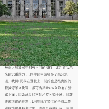
Supply Chain Management
・Johns Hopkins University MS in
Engineering Management
・University of California-Irvine
Master's in Biotechnology
Management（獎）
・University of Southern California
MS in Global Supply Chain
Management
顧問的話：
每個人對於留學都有不同的期待，比起背負未
來的沉重壓力，L同學的申請卻多了幾分浪
漫。我與L同學在選校上一開始也是很實際的
根據背景來挑選，很可惜當時UW並沒有在清
單上面，因為就是找不到相符的碩士班。隨著
後來準備的推進，L同學除了繁忙的全職工作
還得準備各種考試加上許多既有的行程；這期