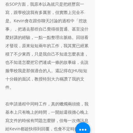
在SOP方面，我原本以為就只是把經歷寫一
寫，跟學校說我有多厲害，但實際上完全不
是。Kevin會在跟你聊天討論的過程中「挖故
事」，把過去那些自己覺得很普通、甚至沒什
麼好講的經驗，一點一點整理出脈絡。回頭看
才發現，原來短短兩年的工作，我其實已經累
積了不少東西，只是我自己不知道怎麼表達，
也不知道怎麼把它們連成一條的故事線，去說
服學校我是那個適合的人。還記得在JHU短短
十分鐘的面試，教授特別大力稱讚了我的文
件。
在申請過程中同時工作，真的蠟燭兩頭燒，我
基本上只有晚上的時間，一開始還很擔心晚上
寫文件的時候有問題怎麼辦，但每一次傳訊息
給Kevin都超快得到回覆，也會不定時提醒我