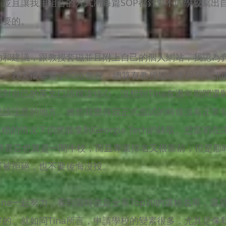
，並且讓我用組合的方式將每篇SOP都針對不同學校寫出
想要的。
協助和建議，跟教授套磁並且附上自己的個人網站，我認為
多。我大概聯繫了20位教授，總算有教授提出要跟我視訊
對自己的英文口語很沒信心，沒想到Tina在過年期間還
該注意的地方。雖然我覺得我正式面試的時候沒有正常發揮
標的情況下仍然能拿到Georgia Tech的錄取。想當初在決
，畢竟它也算是一間牛校，而且專業排名又很靠前，但是那時T
可被拒絕，也不要後悔沒投。
ina一起努力，看到當時盡是全美Top20的選校名單，
的。就如同Tina所言，申請學校的變素很多，尤其是像