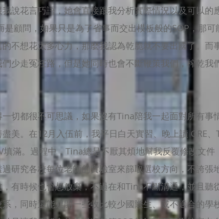
不跟我說花言巧語，她會直接跟我分析實際情況以及可以的
而是顧問，如果只是為了省事而交出模板般的SOP，那
的不想花太多心力，那麼我認為乾脆就不要出國了。而事實
助我們少走冤枉路，但是她同時也會不斷鞭策我們，榨乾我
一切都很不可思議，如果沒有Tina陪我一起面對所有事
盡美。在12月入伍前，我平日白天實習、晚上讀 GRE、T
CV填滿。過程中，Tina總是不厭其煩地幫我反覆修改文件
透過研究各校每位老師的實驗室來篩取選校方向，不誇張
，有時候也會想放棄，不過在和Tina不斷溝通，並且聽
系，同時還能避開一些收比較少國際生、或不適合的學校。