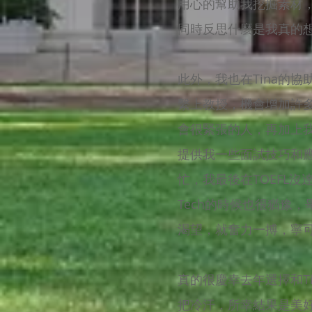
用心的幫助我挖掘素材
同時反思什麼是我真的
此外，我也在Tina的
繫上教授，機會增加許
會很緊張的人，再加上我
提供我一些面試技巧和應
忙，我最後在TOEFL沒達
Tech的時候也很猶豫
渴望，就奮力一搏，寧
真的很慶幸去年選擇和T
把冷汗，所幸結果是美好