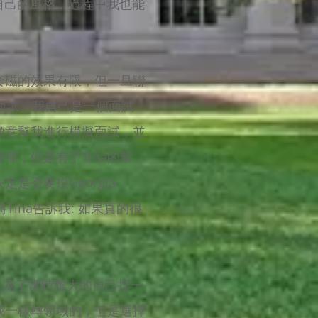
自己的風格，過程中我也能
套磁的效果有限，但一旦聯
面試。我自己是一個面試
願意幫我進行模擬面試，並
，但是有了Tina的幫
定是否要投Georgia
ina告訴我: 如果真的很
還是為了當時膽大的自己捏一
我一樣轉領域的，但是選擇