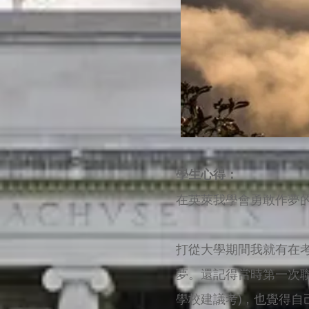
學生心得：
在英萊我學會勇敢作夢
打從大學期間我就有在
夢。還記得當時第一次聯
學校建議考)，也覺得自