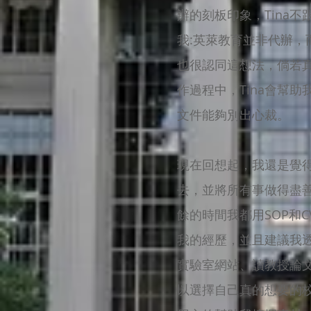
辦的刻板印象，Tina
我:英萊教育並非代辦，
也很認同這想法，倘若真
作過程中，Tina會幫
文件能夠別出心裁。
現在回想起，我還是覺得
去，並將所有事做得盡善
餘的時間我都用SOP和
我的經歷，並且建議我
實驗室網站、讀教授論文
以選擇自己真的想要的校