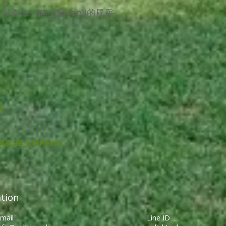
，我有幸一睹生醫Top3的風采。
南
.28上UPenn
tion
mail
Line ID