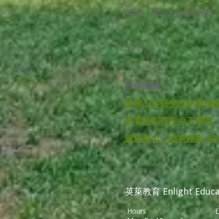
英萊，跟著Tina的規劃
By H.L.
延伸閱讀：
留學工科研究所申請指
必看的四所頂尖工學院
過程努力，結果精彩-GPA3
英萊教育 Enlight Educa
Hours
E