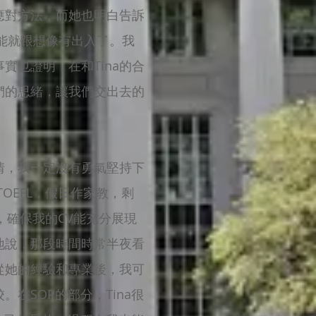
應對方法，而她也明白告訴
可能就跟想像有出入了。我
也證明，在和Tina的合
們的思緒，讓我們交出去的
情，我一定沒有勇氣堅持下
OEFL，假日作家教，剩
，確保我的CV能充分展現
地說，那段時間時常半夜看
從她的經驗和專業後，我可
在SOP的部分，Tina很