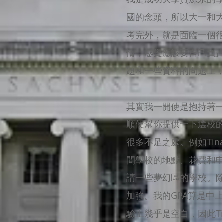
國的念頭，所以大一和
考完外，就是面臨一個
情，感覺應該要自己負
題和一些資料的問題上
其實我一開使是抱持著
順便幫你提供一下選校的
很多不足之處。例如Ti
間學校的地點、花費和
請一些夢幻區的學校。除
加強。我的GPA算是中
驗上幾乎是空白，因此T