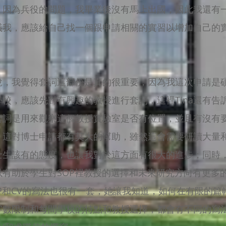
，因為兵役的問題，我畢業後沒有馬上出國，因此我還有
建議我，應該給自己找一個跟申請相關的實習以增加自己的
，我覺得套詞這部份是真的很重要，因為我這次申請是碩博
校，應該先對有興趣的教授進行套詞，這裡Tina還有告
套詞是用來觀察這個教授實驗室是否有位置，並且有沒有
，這對博士申請都有莫大的幫助，雖然這會需要研讀大量
士生該有的態度，也讓我對於這方面有很大的進步；同時，
有助於學生對SOP裡教授的選擇和未來研究方向有更多的
SOP和CV的寫法也很有一套，她讓我知道，如何在有限的
字數限制和每間學校的特點和教授選擇，都會有不同的寫