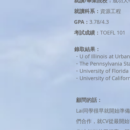
就讀/畢業院校：
成功大
就讀科系：
資源工程
GPA：
3.78/4.3
考試成績：
TOEFL 101
錄取結果：
・U of Illinois at Urb
・The Pennsylvania Stat
・University of Florida
・University of Califor
顧問的話：
Lai同學很早就開始
們合作，就CV從最開