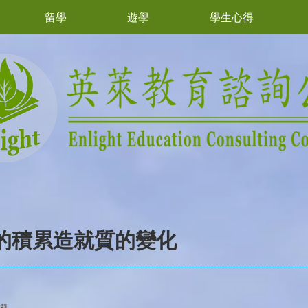
留學
遊學
學生心得
的積累造就質的變化