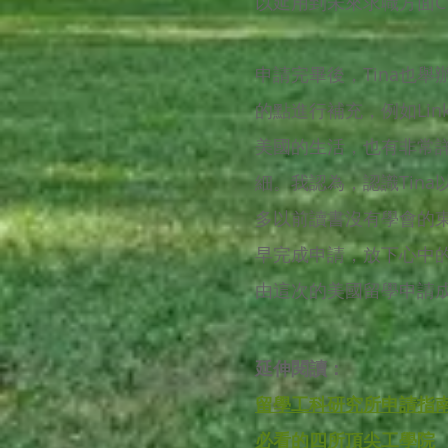
以延用到未來求職方面C
申請完畢後，Tina也
的點進行補充，例如Li
美國的生活，也有非常
細。我認為，認識Tin
多以前讀書沒有學會的東
早完成申請，放下心中的
由這次的美國留學申請成
延伸閱讀：
留學工科研究所申請指
必看的四所頂尖工學院