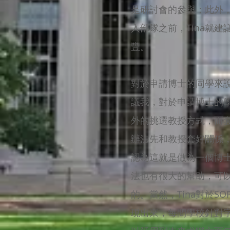
是研討會的參與；此外
入部隊之前，Tina就
豐。
對於申請博士的同學來說
議我，對於申請博士的學
外的挑選教授方式，而
辦法先和教授套好關係
認為這就是做為一個博
法也有很大的幫助，可以
的。當然，Tina對於
現出來，每間學校針對