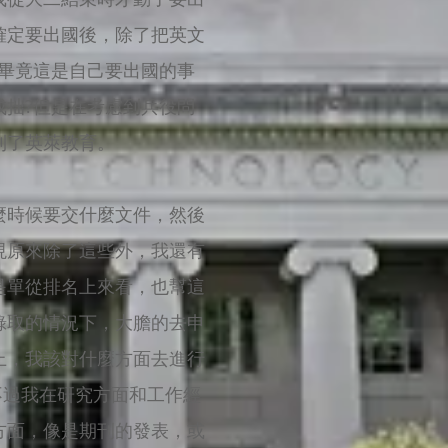
確定要出國後，除了把英文
畢竟這是自己要出國的事
拙?但是在考慮到兵役問
到了英萊教育。
麼時候要交什麼文件，然後
現原來除了這些外，我還有
是單從排名上來看，也幫這
錄取的情況下，大膽的去申
上，我該對什麼方面去進行
不過我在研究方面和工作經
方面，像是期刊的發表，或