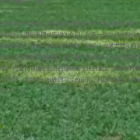
V和求職信的撰寫。
舉辦了很多次行前會，可以讓我們對於未來美國求職方面需
nkedin的使用和美國求職網的介紹，以及一篇好的求職
詳細的介紹，該注意和申請的文件、物品、交通方式和時
a以及找了英萊教育做代辦，真的是非常值得，不僅僅是申
西，而且Tina也很貼心的都會留意我的進度，讓我的申
大石頭，真的要好好謝謝Tina的認真，也謝謝她給了我
長了不少!!
南