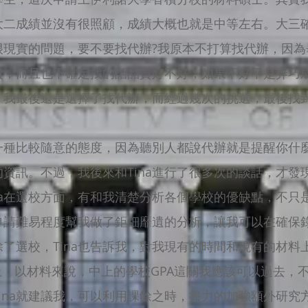
大二成績並沒有很照顧，成績大概也就是中等左右。大三
很現實的問題，要不要找代辦?我原本不打算找代辦，因為
責，而且也不確定找的話品質好不好，如果不好不是弄巧成
，我最後還是選擇了找代辦，而經過幾次的挑選，最後找
一種比較隨意的態度，因為聽別人都說代辦就是提醒你什
資訊。不過，我後來和Tina進行了很多次的談話，才發
na在選校方面，有和我清楚分析各個學校的優缺點，不只
申請難易程度幫我做了鉅細靡遺的分析，讓我可以在確保
了選校，Tina也告訴我，對我現有的時間和現有的材料
上，以材料來說，中上的學校GPA這關我應該可以過去，
ina就建議我，可以利用課餘之時，盡力的加強額外研究