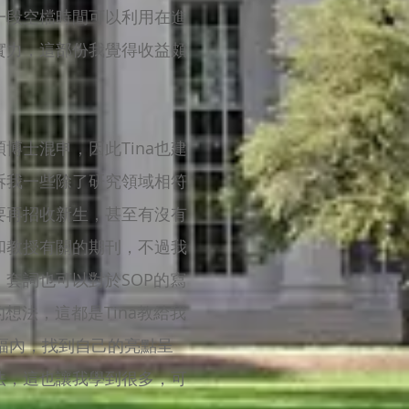
一段空檔時間可以利用在進
實力，這部份我覺得收益頗
士混申，因此Tina也建
訴我一些除了研究領域相符
要再招收新生，甚至有沒有
和教授有關的期刊，不過我
套詞也可以對於SOP的寫
想法，這都是Tina教給我
篇幅內，找到自己的亮點呈
法，這也讓我學到很多，可