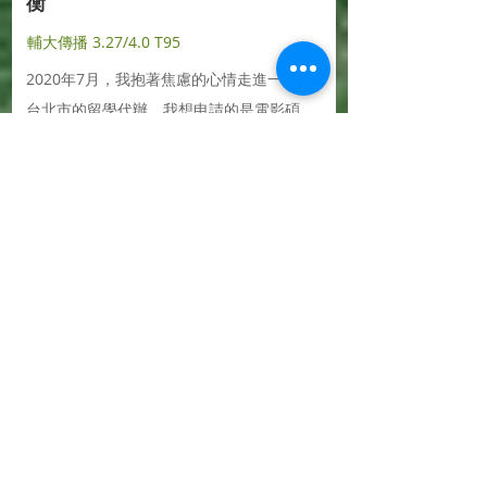
衡
輔大傳播 3.27/4.0 T95
2020年7月，我抱著焦慮的心情走進一間間
台北市的留學代辦。我想申請的是電影碩
士，主攻製片專業，在網路上能查到的資料
不多，沒頭緒的我決定尋求代辦協助​．．．
了解更多